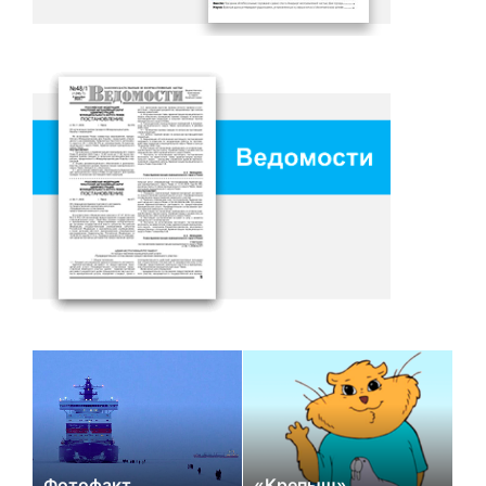
Фотофакт
«Крепыш»