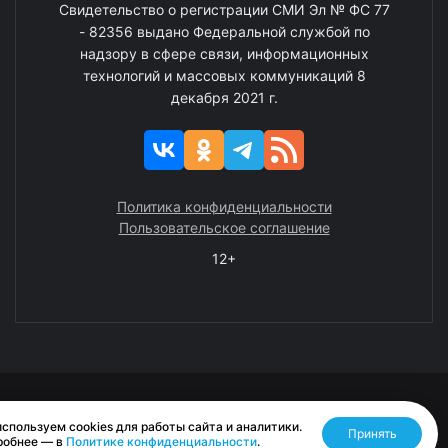
Свидетельство о регистрации СМИ Эл № ФС 77
- 82356 выдано Федеральной службой по
надзору в сфере связи, информационных
технологий и массовых коммуникаций 8
декабря 2021 г.
Политика конфиденциальности
Пользовательское соглашение
12+
© 2008—2025 ГАУ ЧАО «Издательство «Крайний Север»
спользуем cookies для работы сайта и аналитики.
Принять
Разработано RASA
робнее — в
Политике конфиденциальности
.