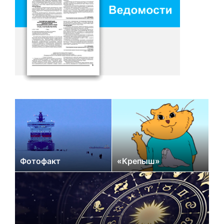
Фотофакт
«Крепыш»