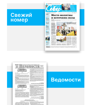
Свежий
номер