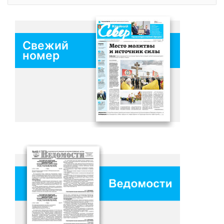
Свежий
номер