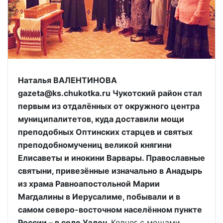
Наталья ВАЛЕНТИНОВА
gazeta@ks.chukotka.ru Чукотский район стал
первым из отдалённых от окружного центра
муниципалитетов, куда доставили мощи
преподобных Оптинских старцев и святых
преподобномучениц великой княгини
Елисаветы и инокини Варвары. Православные
святыни, привезённые изначально в Анадырь
из храма Равноапостольной Марии
Магдалины в Иерусалиме, побывали и в
самом северо-восточном населённом пункте
России – в селе Уэлен.
Ковчег с мощами