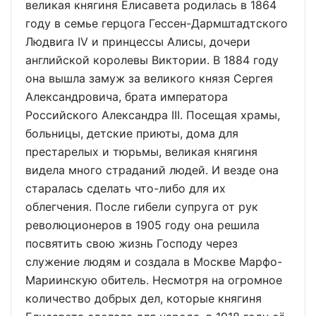
великая княгиня Елисавета родилась в 1864
году в семье герцога Гессен-Дармштадтского
Людвига IV и принцессы Алисы, дочери
английской королевы Виктории. В 1884 году
она вышла замуж за великого князя Сергея
Александровича, брата императора
Российского Александра III. Посещая храмы,
больницы, детские приюты, дома для
престарелых и тюрьмы, великая княгиня
видела много страданий людей. И везде она
старалась сделать что-либо для их
облегчения. После гибели супруга от рук
революционеров в 1905 году она решила
посвятить свою жизнь Господу через
служение людям и создала в Москве Марфо-
Мариинскую обитель. Несмотря на огромное
количество добрых дел, которые княгиня