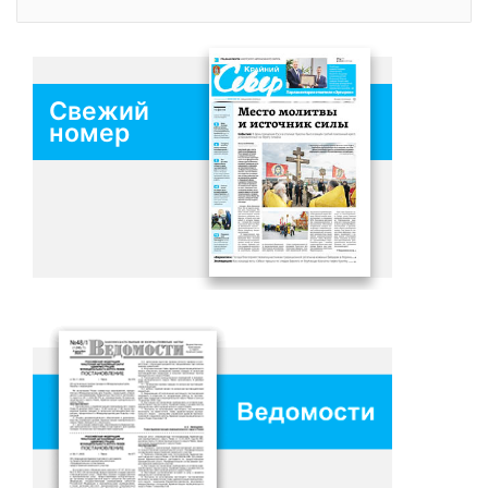
Свежий
номер