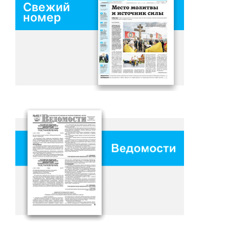
Свежий
номер