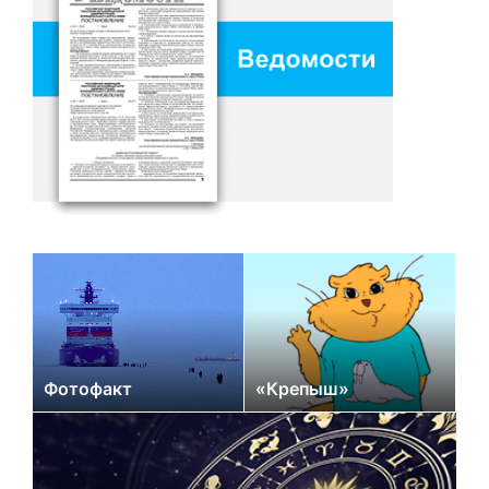
Фотофакт
«Крепыш»