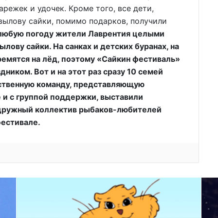
режек и удочек. Кроме того, все дети,
вылову сайки, помимо подарков, получили
любую погоду жители Лаврентия целыми
лову сайки. На санках и детских буранах, на
ремятся на лёд, поэтому «Сайкин фестиваль»
ником. Вот и на этот раз сразу 10 семей
нственную команду, представляющую
 и с группой поддержки, выставили
т дружный коллектив рыбаков-любителей
фестивале.