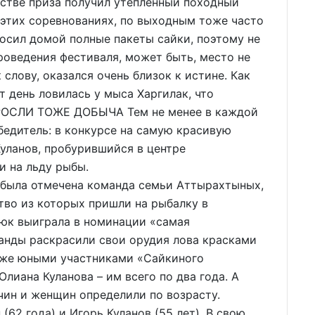
честве приза получил утеплённый походный
в этих соревнованиях, по выходным тоже часто
осил домой полные пакеты сайки, поэтому не
роведения фестиваля, может быть, место не
 слову, оказался очень близок к истине. Как
т день ловилась у мыса Харгилак, что
ОРОСЛИ ТОЖЕ ДОБЫЧА Тем не менее в каждой
едитель: в конкурсе на самую красивую
уланов, пробурившийся в центре
и на льду рыбы.
была отмечена команда семьи Аттырахтыных,
тво из которых пришли на рыбалку в
сюк выиграла в номинации «самая
манды раскрасили свои орудия лова красками
 же юными участниками «Сайкиного
лиана Куланова – им всего по два года. А
чин и женщин определили по возрасту.
62 года) и Игорь Куланов (55 лет). В свою