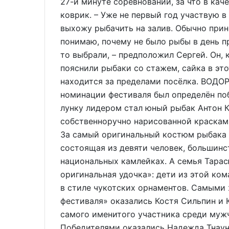
27-й минуте соревнований, за что в ка
коврик. – Уже не первый год участвую 
выхожу рыбачить на залив. Обычно прин
понимаю, почему не было рыбы в день п
то выбрали, – предположил Сергей. Он, к
пояснили рыбаки со стажем, сайка в это
находится за пределами посёлка. ВОД
номинации фестиваля был определён поб
лунку лидером стал юный рыбак Антон К
собственноручно нарисованной краскам
За самый оригинальный костюм рыбака 
состоящая из девяти человек, большинс
национальных камлейках. А семья Тара
оригинальная удочка»: дети из этой ко
в стиле чукотских орнаментов. Самыми
фестиваля» оказались Костя Сильпин и Ю
самого именитого участника среди муж
Победителями оказались Надежда Тнаун (