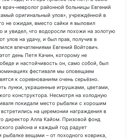
я врач-невролог районной больницы Евгений
самый оригинальный улов», учреждённой в
ого не ожидая, вместо сайки я выловил
 и увидел, что водоросли похожи на золотую
от улов на удачу, и был прав, получив в
ился впечатлениями Евгений Войтович.
этот день Петя Качин, которому не
победе и настойчивость он, само собой, был
 номинациях фестиваля мы оповещаем
вятся к соревнованиям очень серьёзно.
ть лунки, украшенные игрушками, цветами,
кого конструктора. Несмотря на холодную
тиваля покидали место рыбалки с хорошим
ь встретились на церемонии награждения в
его директор Алла Кайом. Призовой фонд
ского района и каждый год радует
и рыбалке вещами – от походного коврика,