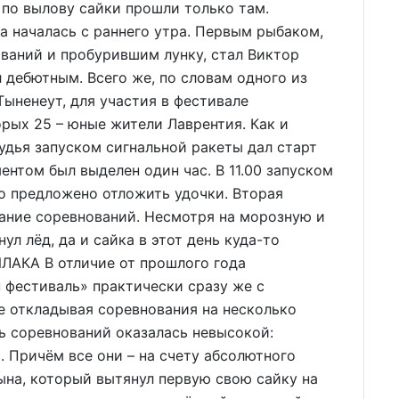
по вылову сайки прошли только там.
а началась с раннего утра. Первым рыбаком,
ваний и пробурившим лунку, стал Виктор
л дебютным. Всего же, по словам одного из
ыненеут, для участия в фестивале
орых 25 – юные жители Лаврентия. Как и
судья запуском сигнальной ракеты дал старт
ентом был выделен один час. В 11.00 запуском
о предложено отложить удочки. Вторая
ание соревнований. Несмотря на морозную и
ул лёд, да и сайка в этот день куда-то
ЛАКА В отличие от прошлого года
 фестиваль» практически сразу же с
не откладывая соревнования на несколько
ть соревнований оказалась невысокой:
. Причём все они – на счету абсолютного
ына, который вытянул первую свою сайку на