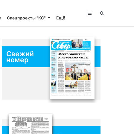
е
Спецпроекты "КС"
Ещё
Свежий
номер