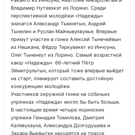
Раканто из Инчоуна, Анатолий Анкарольтын и
Владимир Нутэвэкэт из Лорино. Среди
перспективной молодёжи «Надежды»
значатся Александр Тымнетын, Андрей
Тынелин и Руслан Майнывуквувье. Впервые
примут участие в гонке Алексей Тынечейвын
из Нешкана, Фёдор Теркувекет из Инчоуна,
Олег Тыненеут из Лорино. Самый возрастной
каюр «Надежды» 66-летний Пётр
Эймитрультын, который тоже впервые выйдет
на старт, планирует составить достойную
конкуренцию молодёжи.
Участников окружной гонки на собачьих
упряжках «Надежда» могло бы быть больше.
В настоящее время четыре лоринские
упряжки Геннадия Томилова, Дмитрия
Калявуквуна, Александра Долгодушева и
Захара Выквытке находятся на трассе