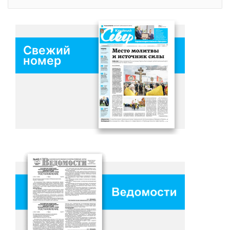
Свежий
номер