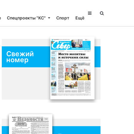
е
Спецпроекты "КС"
Спорт
Ещё
Свежий
номер