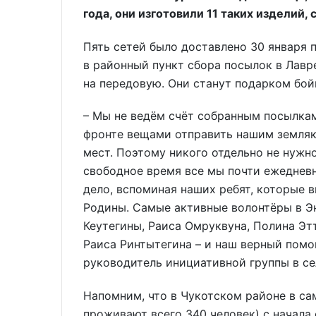
года, они изготовили 11 таких изделий
Пять сетей было доставлено 30 января
в районный пункт сбора посылок в Лавр
на передовую. Они станут подарком бой
– Мы не ведём счёт собранным посылкам
фронте вещами отправить нашим земляк
мест. Поэтому никого отдельно не нужно
свободное время все мы почти ежедневн
дело, вспоминая наших ребят, которые 
Родины. Самые активные волонтёры в Э
Кеутегины, Раиса Омруквуна, Полина Этт
Раиса Ринтытегина – и наш верный помо
руководитель инициативной группы в с
Напомним, что в Чукотском районе в са
проживают всего 340 человек) с начала