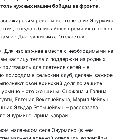
, столь нужных нашим бойцам на фронте.
 пассажирским рейсом вертолёта из Энурмино
ентия, откуда в ближайшее время их отправят
цам ко Дню защитника Отечества.
. Для нас важнее вместе с необходимыми на
ам частицу тепла и поддержки из родных
 приглашать для плетения сетей – в
о приходим в сельский клуб, делаем важное
выполняют свой воинский долг по защите
нурмино – это женщины: Снежана и Галина
увги, Евгения Векетчейвуна, Мария Чейвун,
щник Эльдар Эттычейвун, – рассказала
еле Энурмино Ирина Каврай.
мом маленьком селе Энурмино (в нём
 специальной военной операции волонтёры