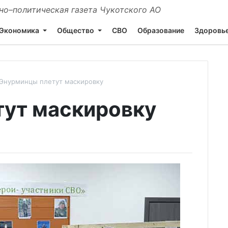
о–политическая газета Чукотского АО
Экономика
Общество
СВО
Образование
Здоровь
Энурминцы плетут маскировку
тут маскировку