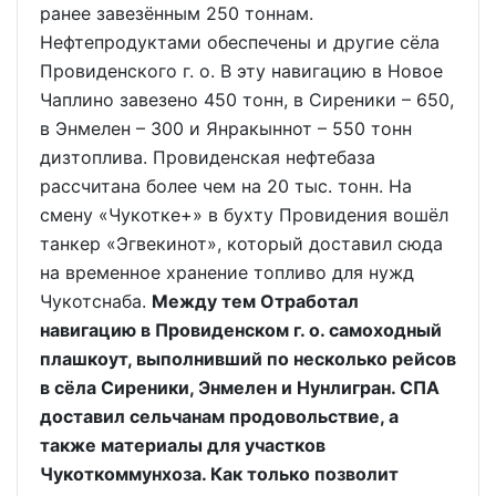
ранее завезённым 250 тоннам.
Нефтепродуктами обеспечены и другие сёла
Провиденского г. о. В эту навигацию в Новое
Чаплино завезено 450 тонн, в Сиреники – 650,
в Энмелен – 300 и Янракыннот – 550 тонн
дизтоплива. Провиденская нефтебаза
рассчитана более чем на 20 тыс. тонн. На
смену «Чукотке+» в бухту Провидения вошёл
танкер «Эгвекинот», который доставил сюда
на временное хранение топливо для нужд
Чукотснаба.
Между тем Отработал
навигацию в Провиденском г. о. самоходный
плашкоут, выполнивший по несколько рейсов
в сёла Сиреники, Энмелен и Нунлигран. СПА
доставил сельчанам продовольствие, а
также материалы для участков
Чукоткоммунхоза. Как только позволит