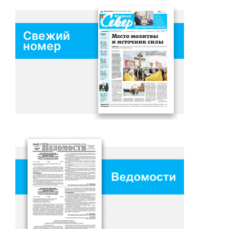
Свежий
номер