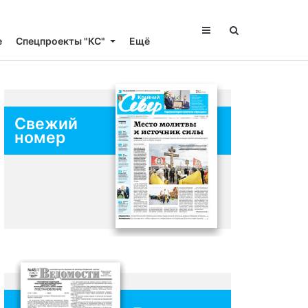
е
Спецпроекты "КС"
Ещё
Свежий
номер