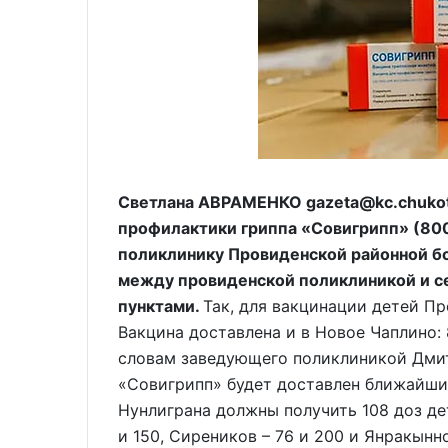
Светлана АВРАМЕНКО gazeta@kc.chukot
профилактики гриппа «Совигрипп» (800 
поликлинику Провиденской районной б
между провиденской поликлиникой и 
пунктами.
Так, для вакцинации детей Пр
Вакцина доставлена и в Новое Чаплино: 
словам заведующего поликлиникой Дмит
«Совигрипп» будет доставлен ближайши
Нунлиграна должны получить 108 доз де
и 150, Сиреников – 76 и 200 и Янракынн