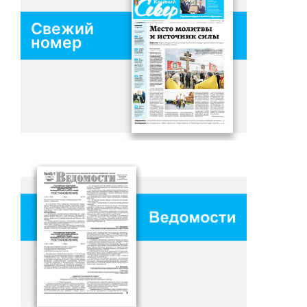
Свежий
номер