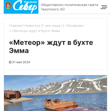
Общественно–политическая газета
Чукотского АО
Главная
Новости
О чем пишет
«Полярник»
«Метеор» ждут в бухте Эмма
«Метеор» ждут в бухте
Эмма
31 мая 2024