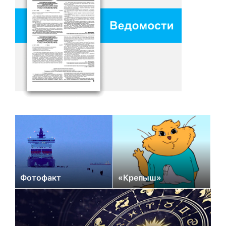
Фотофакт
«Крепыш»