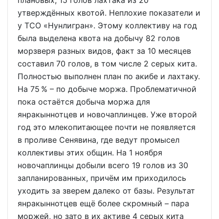
плановых, 15 голов лахтака из 20
утверждённых квотой. Неплохие показатели и
у ТСО «Нунлигран». Этому коллективу на год
была выделена квота на добычу 82 голов
морзверя разных видов, факт за 10 месяцев
составил 70 голов, в том числе 2 серых кита.
Полностью выполнен план по акибе и лахтаку.
На 75 % – по добыче моржа. Проблематичной
пока остаётся добыча моржа для
янракыннотцев и новочаплинцев. Уже второй
год это млекопитающее почти не появляется
в проливе Сенявина, где ведут промысел
коллективы этих общин. На 1 ноября
новочаплинцы добыли всего 19 голов из 30
запланированных, причём им приходилось
уходить за зверем далеко от базы. Результат
янракыннотцев ещё более скромный – пара
моржей, но зато в их активе 4 серых кита