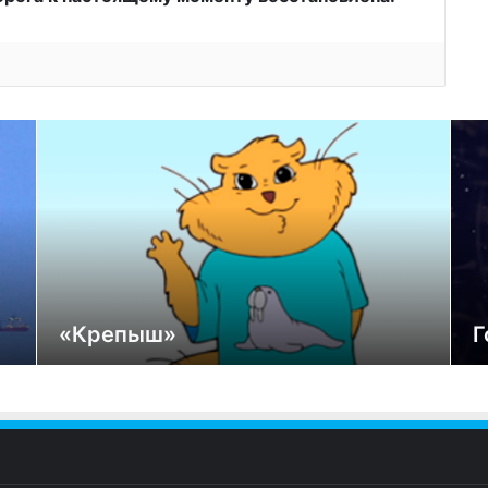
«Крепыш»
Г