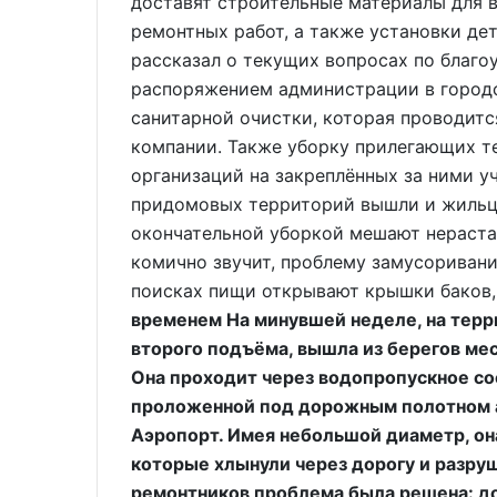
доставят строительные материалы для 
ремонтных работ, а также установки де
рассказал о текущих вопросах по благоу
распоряжением администрации в городс
санитарной очистки, которая проводитс
компании. Также уборку прилегающих т
организаций на закреплённых за ними у
придомовых территорий вышли и жильцы
окончательной уборкой мешают нерастая
комично звучит, проблему замусоривани
поисках пищи открывают крышки баков,
временем На минувшей неделе, на терр
второго подъёма, вышла из берегов мес
Она проходит через водопропускное со
проложенной под дорожным полотном 
Аэропорт. Имея небольшой диаметр, она
которые хлынули через дорогу и разру
ремонтников проблема была решена: до