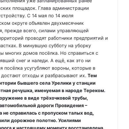
выполнения уже запланированных ранее
тских площадок. Глава администрации
стройству. С 14 мая по 14 июля
ком округе объявлен двухмесячник
я, прежде всего, силами управляющей
ерриторий проводят работники предприятий и
частках. В минувшую субботу на уборку
 многих домов посёлка. Но справиться с
вший снег и наледи. А ещё, как это ни
я посёлка усугубляют вороны, которые в
 достают отходы и разбрасывают их.
Тем
итории бывшего села Урелики у станции
тная речушка, именуемая в народе Тереком.
оружение в виде трёхочковой трубы,
автомобильной дороги Провидения –
 не справилась с пропуском талых вод,
шили дорожное полотно. Усилиями
рога к настоящему моменту восстановлена.