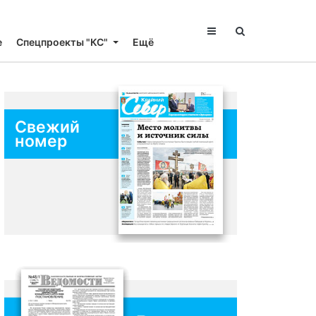
е
Спецпроекты "КС"
Ещё
Свежий
номер