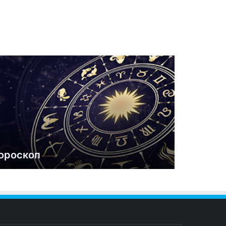
ороскоп