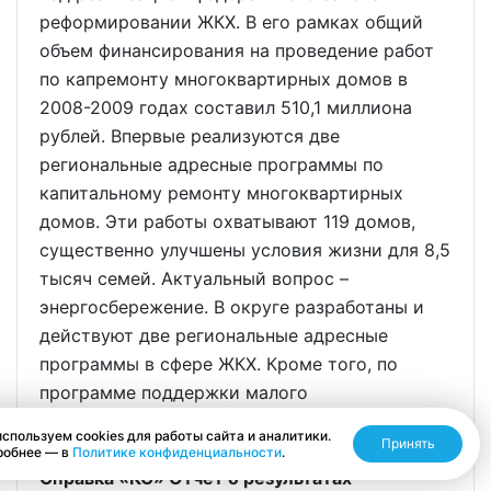
реформировании ЖКХ. В его рамках общий
объем финансирования на проведение работ
по капремонту многоквартирных домов в
2008-2009 годах составил 510,1 миллиона
рублей. Впервые реализуются две
региональные адресные программы по
капитальному ремонту многоквартирных
домов. Эти работы охватывают 119 домов,
существенно улучшены условия жизни для 8,5
тысяч семей. Актуальный вопрос –
энергосбережение. В округе разработаны и
действуют две региональные адресные
программы в сфере ЖКХ. Кроме того, по
программе поддержки малого
предпринимательства также предусмотрены
спользуем cookies для работы сайта и аналитики.
Принять
средства по развитию данного направления.
робнее — в
Политике конфиденциальности
.
Справка «КС» Отчет о результатах