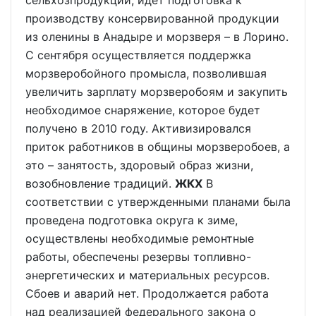
сельхозпродукции, идет подготовка к
производству консервированной продукции
из оленины в Анадыре и морзверя – в Лорино.
С сентября осуществляется поддержка
морзверобойного промысла, позволившая
увеличить зарплату морзверобоям и закупить
необходимое снаряжение, которое будет
получено в 2010 году. Активизировался
приток работников в общины морзверобоев, а
это – занятость, здоровый образ жизни,
возобновление традиций.
ЖКХ
В
соответствии с утвержденными планами была
проведена подготовка округа к зиме,
осуществлены необходимые ремонтные
работы, обеспечены резервы топливно-
энергетических и материальных ресурсов.
Сбоев и аварий нет. Продолжается работа
над реализацией федерального закона о