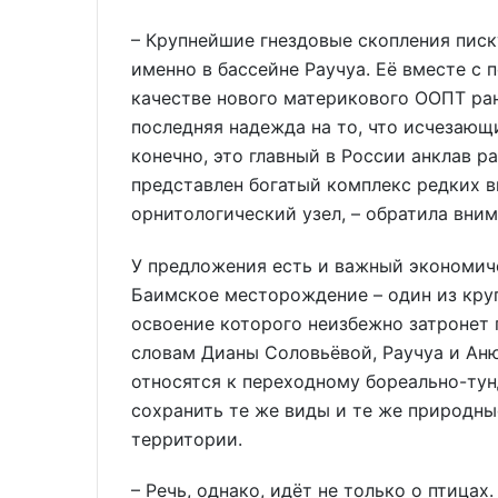
– Крупнейшие гнездовые скопления писк
именно в бассейне Раучуа. Её вместе с
качестве нового материкового ООПТ ран
последняя надежда на то, что исчезающи
конечно, это главный в России анклав 
представлен богатый комплекс редких ви
орнитологический узел, – обратила вни
У предложения есть и важный экономич
Баимское месторождение – один из кр
освоение которого неизбежно затронет
словам Дианы Соловьёвой, Раучуа и Аню
относятся к переходному бореально-тун
сохранить те же виды и те же природн
территории.
– Речь, однако, идёт не только о птица