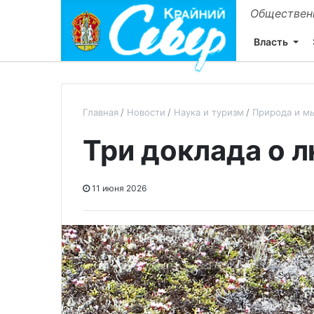
Общественн
Власть
Главная
Новости
Наука и туризм
Природа и м
Три доклада о л
11 июня 2026