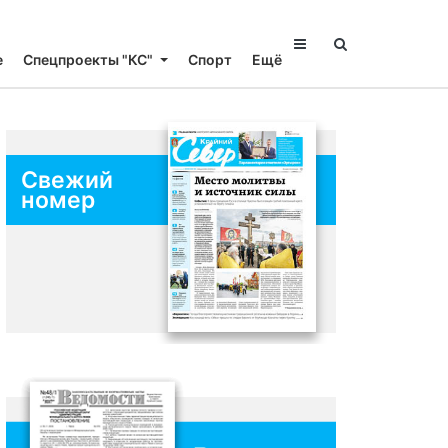
е
Спецпроекты "КС"
Спорт
Ещё
Свежий
номер