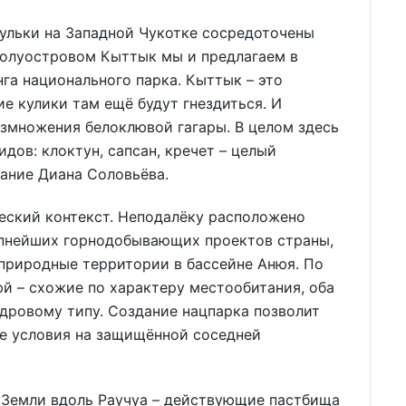
ульки на Западной Чукотке сосредоточены
 полуостровом Кыттык мы и предлагаем в
га национального парка. Кыттык – это
е кулики там ещё будут гнездиться. И
размножения белоклювой гагары. В целом здесь
дов: клоктун, сапсан, кречет – целый
мание Диана Соловьёва.
еский контекст. Неподалёку расположено
упнейших горнодобывающих проектов страны,
 природные территории в бассейне Анюя. По
й – схожие по характеру местообитания, оба
дровому типу. Создание нацпарка позволит
ые условия на защищённой соседней
х. Земли вдоль Раучуа – действующие пастбища