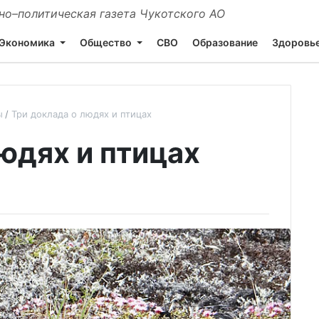
о–политическая газета Чукотского АО
Экономика
Общество
СВО
Образование
Здоровь
ы
Три доклада о людях и птицах
юдях и птицах