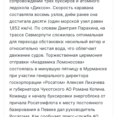
сопровождении трёх буксиров и атомного
ледокола «Диксон». Скорость каравана
составляла восемь узлов, днём ранее она
достигала десяти (один морской узел равен
1,852 км/ч). По словам Дмитрия Парахина, на
трассе Севморпути сложилась оптимальная
для перехода обстановка: несильный ветер и
относительно чистая вода, что облегчает
движение судов. Торжественная церемония
отправки «Академика Ломоносова»
состоялась в минувшую пятницу в Мурманске
при участии генерального директора
госкорпорации «Росатом» Алексея Лихачева
и губернатора Чукотского АО Романа Копина.
Команду к началу буксировки энергоблока от
причала Росатомфлота к месту постоянного
базирования в Певеке дал руководитель
Росатома. Как сообщает пресс-служба АО