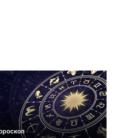
ороскоп