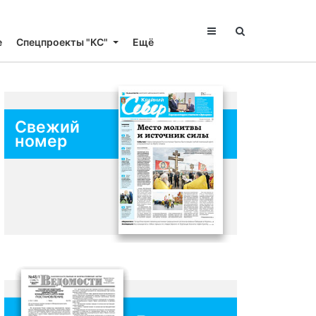
е
Спецпроекты "КС"
Ещё
Свежий
номер