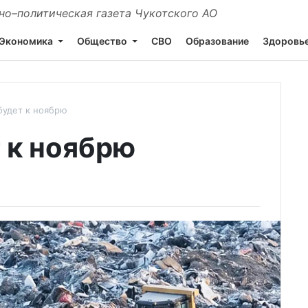
о–политическая газета Чукотского АО
Экономика
Общество
СВО
Образование
Здоровь
будет к ноябрю
 к ноябрю