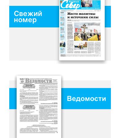
Свежий
номер