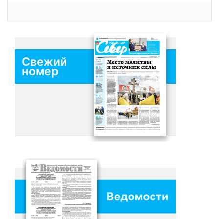
Свежий
номер