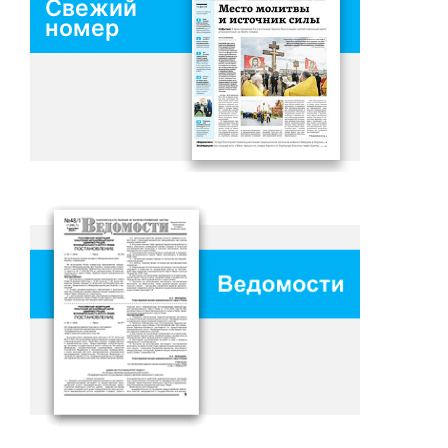
Свежий
номер