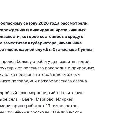
роопасному сезону 2026 года рассмотрели
дупреждению и ликвидации чрезвычайных
пасности, которое состоялось в среду в
м заместителя губернатора, начальника
ротивопожарной службы Станислава Лунина.
н провёл большую работу для защиты людей,
руктуры от весеннего половодья и природных
Чукотка признана готовой к возможным
ннего половодья и пожароопасного сезона.
подробный план мероприятий по снижению
ре села – Ваеги, Марково, Илирней,
мониторинг: работает 13 гидропостов,
ны уточнённые прогнозы. В Билибинском