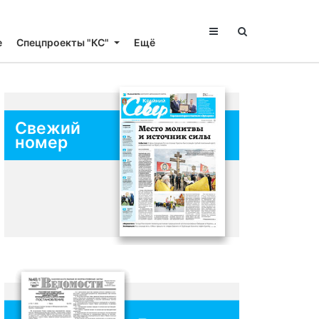
е
Спецпроекты "КС"
Ещё
Свежий
номер