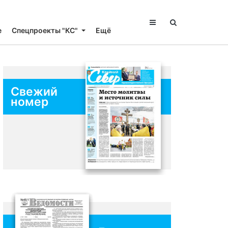
е
Спецпроекты "КС"
Ещё
Свежий
номер