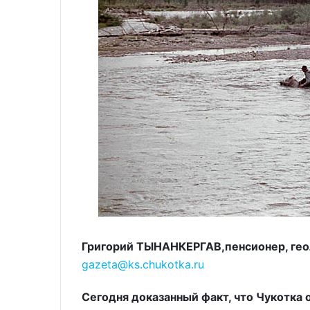
Григорий ТЫНАНКЕРГАВ,пенсионер, геол
gazeta@ks.chukotka.ru
Сегодня доказанный факт, что Чукотка