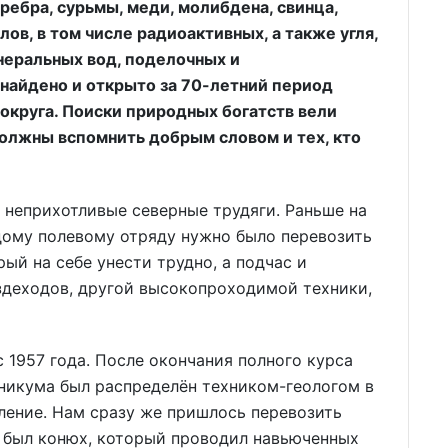
ребра, сурьмы, меди, молибдена, свинца,
лов, в том числе радиоактивных, а также угля,
неральных вод, поделочных и
 найдено и открыто за 70-летний период
округа. Поиски природных богатств вели
должны вспомнить добрым словом и тех, кто
 неприхотливые северные трудяги. Раньше на
дому полевому отряду нужно было перевозить
ый на себе унести трудно, а подчас и
здеходов, другой высокопроходимой техники,
с 1957 года. После окончания полного курса
никума был распределён техником-геологом в
ление. Нам сразу же пришлось перевозить
ас был конюх, который проводил навьюченных