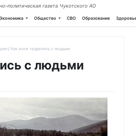
о–политическая газета Чукотского АО
Экономика
Общество
СВО
Образование
Здоровь
ория
Как кони трудились с людьми
лись с людьми