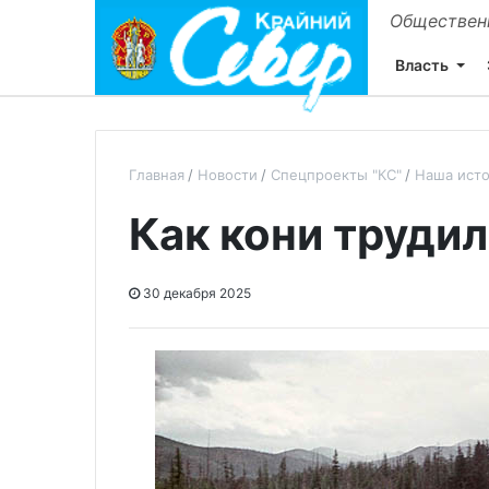
Общественн
Власть
Главная
Новости
Спецпроекты "КС"
Наша ист
Как кони труди
30 декабря 2025