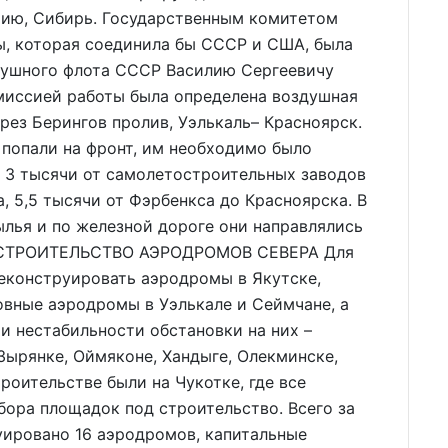
утию, Сибирь. Государственным комитетом
ы, которая соединила бы СССР и США, была
душного флота СССР Василию Сергеевичу
омиссией работы была определена воздушная
рез Берингов пролив, Уэлькаль– Красноярск.
попали на фронт, им необходимо было
: 3 тысячи от самолетостроительных заводов
 5,5 тысячи от Фэрбенкса до Красноярска. В
лья и по железной дороге они направлялись
в. СТРОИТЕЛЬСТВО АЭРОДРОМОВ СЕВЕРА Для
еконструировать аэродромы в Якутске,
овные аэродромы в Уэлькале и Сеймчане, а
и нестабильности обстановки на них –
ырянке, Оймяконе, Хандыге, Олекминске,
роительстве были на Чукотке, где все
дбора площадок под строительство. Всего за
уировано 16 аэродромов, капитальные