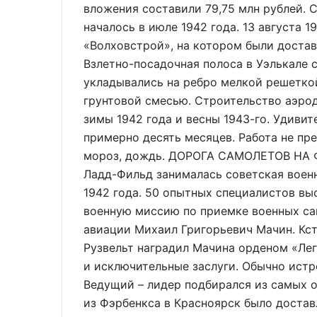
вложения составили 79,75 млн рублей. 
началось в июле 1942 года. 13 августа 
«Волховстрой», на котором были доста
Взлетно-посадочная полоса в Уэлькале 
укладывались на ребро мелкой решеткой
грунтовой смесью. Строительство аэро
зимы 1942 года и весны 1943-го. Удивит
примерно десять месяцев. Работа не пре
мороз, дождь. ДОРОГА САМОЛЕТОВ НА Ф
Ладд-Фильд занималась советская военн
1942 года. 50 опытных специалистов вы
военную миссию по приемке военных са
авиации Михаил Григорьевич Мачин. Кст
Рузвельт наградил Мачина орденом «Ле
и исключительные заслуги. Обычно истр
Ведущий – лидер подбирался из самых 
из Фэрбенкса в Красноярск было достав