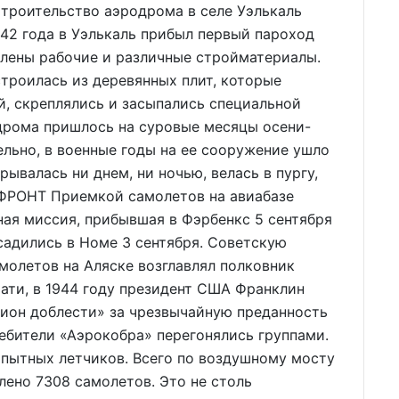
Строительство аэродрома в селе Уэлькаль
1942 года в Уэлькаль прибыл первый пароход
влены рабочие и различные стройматериалы.
строилась из деревянных плит, которые
, скреплялись и засыпались специальной
дрома пришлось на суровые месяцы осени-
ельно, в военные годы на ее сооружение ушло
рывалась ни днем, ни ночью, велась в пургу,
РОНТ Приемкой самолетов на авиабазе
ая миссия, прибывшая в Фэрбенкс 5 сентября
садились в Номе 3 сентября. Советскую
молетов на Аляске возглавлял полковник
ати, в 1944 году президент США Франклин
гион доблести» за чрезвычайную преданность
ебители «Аэрокобра» перегонялись группами.
опытных летчиков. Всего по воздушному мосту
лено 7308 самолетов. Это не столь