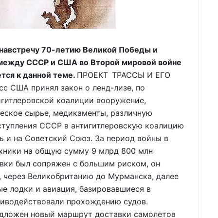
я навстречу 70-летию Великой Победы и
между СССР и США во Второй мировой войне
ется к данной теме.
ПРОЕКТ ТРАССЫ И ЕГО
с США принял закон о ленд-лизе, по
гитлеровской коалиции вооружение,
ческое сырье, медикаменты, различную
вступления СССР в антигитлеровскую коалицию
ь и на Советский Союз. За период войны в
хники на общую сумму 9 млрд 800 млн
вки был сопряжен с большим риском, он
, через Великобританию до Мурманска, далее
ые лодки и авиация, базировавшиеся в
тиводействовали прохождению судов.
дложен новый маршрут доставки самолетов