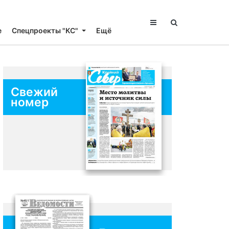
е
Спецпроекты "КС"
Ещё
Свежий
номер