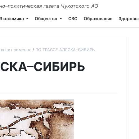
о–политическая газета Чукотского АО
Экономика
Общество
СВО
Образование
Здоровь
 всех поименно
ПО ТРАССЕ АЛЯСКА–СИБИРЬ
ЯСКА–СИБИРЬ