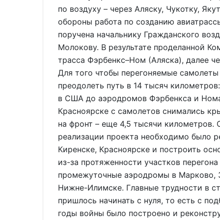
по воздуху – через Аляску, Чукотку, Як
обороны работа по созданию авиатрасс
поручена начальнику Гражданского воз
Молокову. В результате проделанной К
трасса Фэрбенкс–Ном (Аляска), далее че
Для того чтобы перегоняемые самолеты 
преодолеть путь в 14 тысяч километров
в США до аэродромов Фэрбенкса и Нома,
Красноярске с самолетов снимались кры
на фронт – еще 4,5 тысячи километро
реализации проекта необходимо было р
Киренске, Красноярске и построить осн
из-за протяженности участков перегона 
промежуточные аэродромы в Марково, З
Нижне-Илимске. Главные трудности в ст
пришлось начинать с нуля, то есть с по
годы войны было построено и реконстр