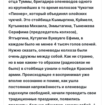
отца Туммы, бригадира оленеводов одного
из крупнейших в то время колхозов Чукотки
«Пионер», который объединял олойских
чукчей. Это стойбища Кымыргина, Куймеля,
Кутынкева Михаила, Энмытагина, Тыненкева
Серафима (председатель колхоза),
Ятгыргина, Кутувгии Вуквувге Ефима, в
каждом было не менее 4 тысяч голов оленей.
Нужно сказать, оленеводы колхоза были
очень дружны между собой. Как ни странно,
но в мае каким-то образом (радиосвязи не
было) в стойбище узнали о победе Красной
армии. Происходящее я воспринимал уже
вполне осознанно и помню, как ушла
постоянная напряжённость и оленеводы
вздохнули свободней, начали проводить свои
традиционные праздники, появились
продукты, больше общались между собой.
А