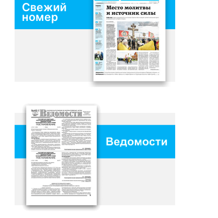
Свежий
номер