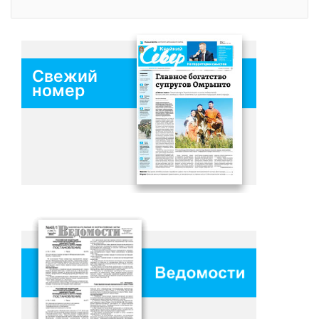
Свежий
номер