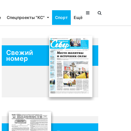
е
Спецпроекты "КС"
Спорт
Ещё
Свежий
номер