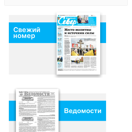
Свежий
номер