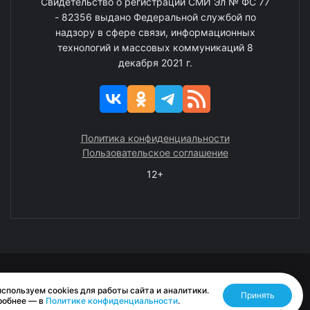
Свидетельство о регистрации СМИ Эл № ФС 77
- 82356 выдано Федеральной службой по
надзору в сфере связи, информационных
технологий и массовых коммуникаций 8
декабря 2021 г.
Политика конфиденциальности
Пользовательское соглашение
12+
© 2008—2025 ГАУ ЧАО «Издательство «Крайний Север»
спользуем cookies для работы сайта и аналитики.
Принять
Разработано RASA
робнее — в
Политике конфиденциальности
.