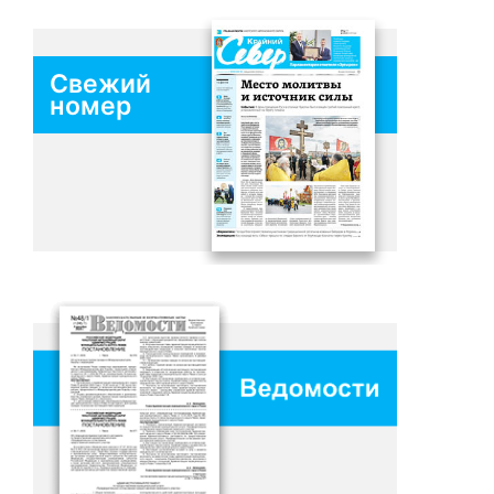
Свежий
номер