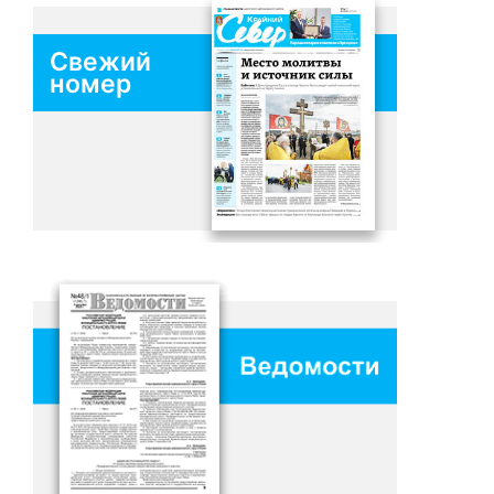
Свежий
номер