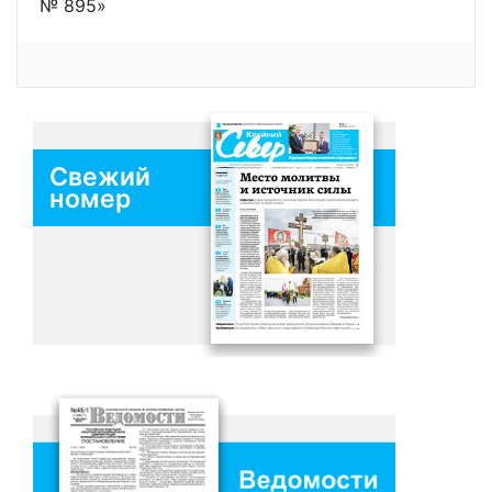
№ 895»
Свежий
номер