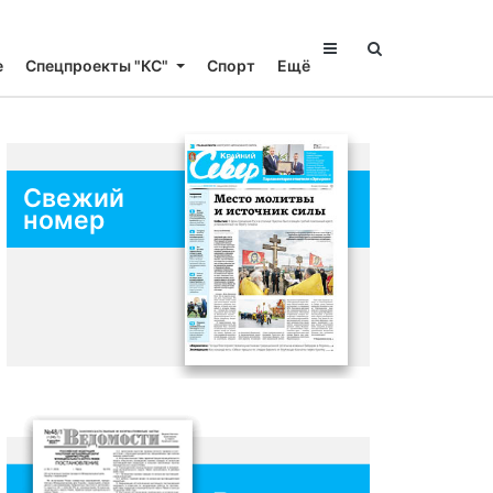
е
Спецпроекты "КС"
Спорт
Ещё
Свежий
номер