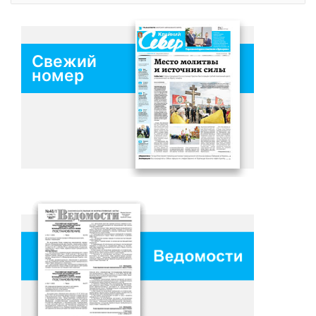
Свежий
номер