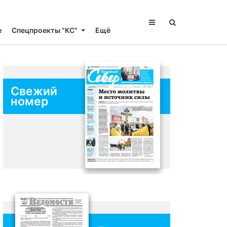
е
Спецпроекты "КС"
Ещё
Свежий
номер