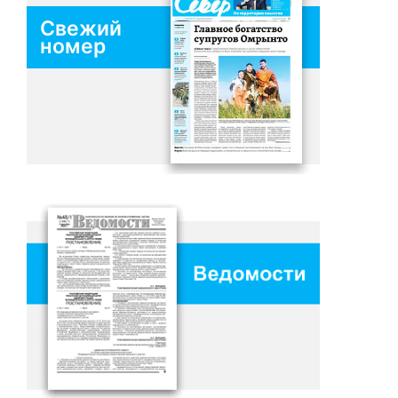
Свежий
номер