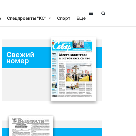
е
Спецпроекты "КС"
Спорт
Ещё
Свежий
номер