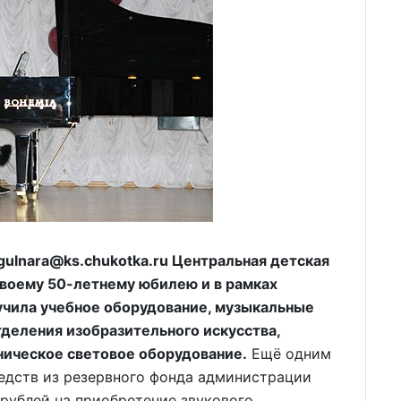
ulnara@ks.chukotka.ru Центральная детская
своему 50-летнему юбилею и в рамках
учила учебное оборудование, музыкальные
тделения изобразительного искусства,
ническое световое оборудование.
Ещё одним
едств из резервного фонда администрации
 рублей на приобретение звукового