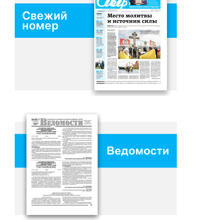
Свежий
номер