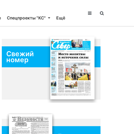
е
Спецпроекты "КС"
Ещё
Свежий
номер