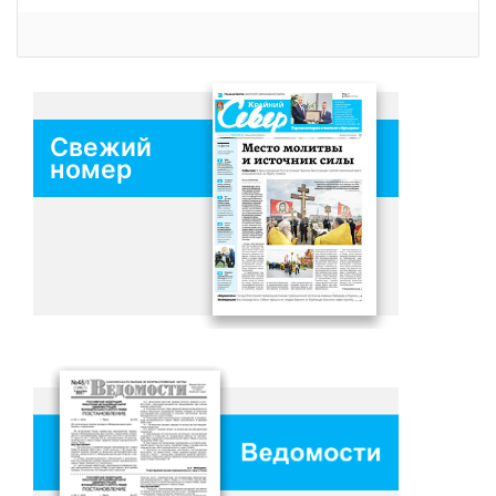
Свежий
номер