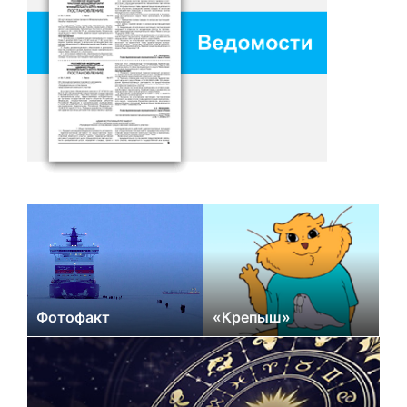
Фотофакт
«Крепыш»