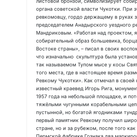
листовой бронзой, символизирует соби
органа советской власти Чукотки. При 
ревкомовцу, гордо держащему в руках з
председателем Анадырского уездного 
Мандриковым. «Работая над проектом, я
собирательный образ большевика, борц
Востоке страны», – писал в своих восп
что изначально скульптура была устано
так называемом Тупом мысе у косы Свя
того места, где в настоящее время ра
Ревкому Чукотки». Как отмечал в своей
известный краевед Игорь Рига, монумен
1957 года на небольшой площадке, и по
тяжёлыми чугунными корабельными цепя
пустынной, но богатой ягодниками тунд
первый памятник Ревкому получил широ
стране, но и за рубежом, после того к
Пермской фабрике Гознака два маркиро