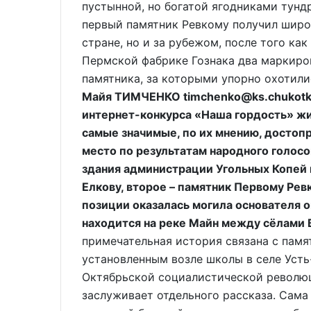
пустынной, но богатой ягодниками тунд
первый памятник Ревкому получил широ
стране, но и за рубежом, после того к
Пермской фабрике Гознака два маркиро
памятника, за которыми упорно охотили
Майя ТИМЧЕНКО timchenko@ks.chukotka
интернет-конкурса «Наша гордость» ж
самые значимые, по их мнению, достоп
место по результатам народного голос
здания администрации Угольных Копей
Елкову, второе – памятник Первому Ревк
позиции оказалась могила основателя 
находится на реке Майн между сёлами 
примечательная история связана с пам
установленным возле школы в селе Усть
Октябрьской социалистической революц
заслуживает отдельного рассказа. Сама