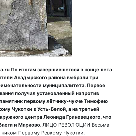
.ru По итогам завершившегося в конце лета
ители Анадырского района выбрали три
римечательности муниципалитета. Первое
ования получил установленный напротив
 памятник первому лётчику-чукче Тимофею
ому Чукотки в Усть-Белой, а на третьей
окружного центра Леонида Гриневецкого, что
Ваеги и Марково.
ЛИЦО РЕВОЛЮЦИИ Весьма
ятником Первому Ревкому Чукотки,