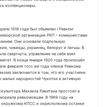
сь коллекционеры.
рале 1918 года был объявлен I Ревком
риморской организации РКП – коммунистами
зинем. Они основали подпольную
ие, чуванцы, украинец, белорус и латыш. В
ыла свергнута, управление на себя взял
итет. В конце января 1920 года произошёл
але февраля того же года членов Ревкома
вкома заключается в том, что его участники
ю малых народностей Чукотки в активную
ульптора Михаила Ракитина простоял в
мориала ревкомовцам. В 1969 году на
о окружкома КПСС и окрисполкома останки