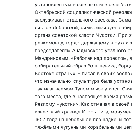
установленным возле школы в селе Усть
Октябрьской социалистической революц
заслуживает отдельного рассказа. Сама
листовой бронзой, символизирует соби
органа советской власти Чукотки. При 
ревкомовцу, гордо держащему в руках з
председателем Анадырского уездного 
Мандриковым. «Работая над проектом, я
собирательный образ большевика, борц
Востоке страны», – писал в своих восп
что изначально скульптура была устано
так называемом Тупом мысе у косы Свя
того места, где в настоящее время ра
Ревкому Чукотки». Как отмечал в своей
известный краевед Игорь Рига, монумен
1957 года на небольшой площадке, и по
тяжёлыми чугунными корабельными цепя