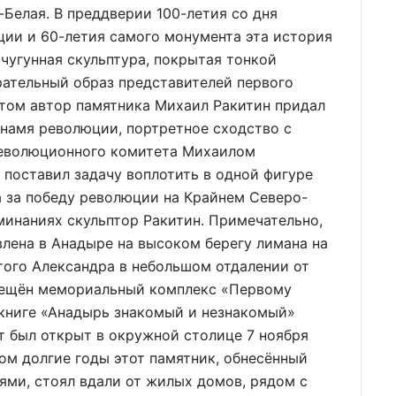
-Белая. В преддверии 100-летия со дня
ии и 60-летия самого монумента эта история
 чугунная скульптура, покрытая тонкой
рательный образ представителей первого
этом автор памятника Михаил Ракитин придал
намя революции, портретное сходство с
революционного комитета Михаилом
 поставил задачу воплотить в одной фигуре
а за победу революции на Крайнем Северо-
оминаниях скульптор Ракитин. Примечательно,
влена в Анадыре на высоком берегу лимана на
того Александра в небольшом отдалении от
змещён мемориальный комплекс «Первому
 книге «Анадырь знакомый и незнакомый»
т был открыт в окружной столице 7 ноября
том долгие годы этот памятник, обнесённый
ми, стоял вдали от жилых домов, рядом с