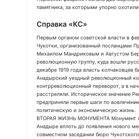
памятника, за которыми упорно охотили
Справка «КС»
Первым органом советской власти в фев
Чукотки, организованный посланцами П
Михаилом Мандриковым и Августом Бер
революционную группу, куда вошли русск
декабре 1919 года власть колчаковцев б
Анадырский уездный революционный ком
контрреволюционный переворот, а в нач
расстреляли. Историческое значение Ре
предприняли первые шаги по вовлечени
политическую и экономическую жизнь.
ВТОРАЯ ЖИЗНЬ МОНУМЕНТА Монумент ск
Анадыре вплоть до появления нового ме
совместном заседании бюро Чукотског