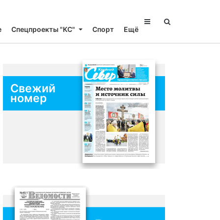
е
Спецпроекты "КС"
Спорт
Ещё
Свежий
номер