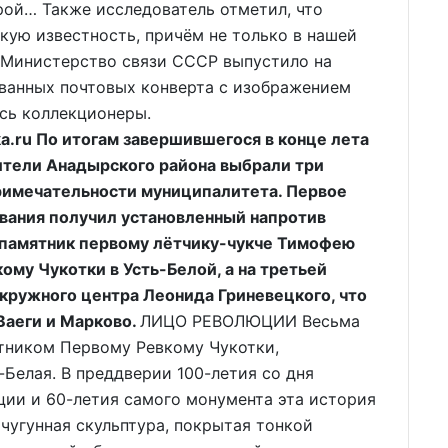
рой… Также исследователь отметил, что
кую известность, причём не только в нашей
ак Министерство связи СССР выпустило на
ванных почтовых конверта с изображением
сь коллекционеры.
.ru По итогам завершившегося в конце лета
ители Анадырского района выбрали три
римечательности муниципалитета. Первое
ования получил установленный напротив
 памятник первому лётчику-чукче Тимофею
ому Чукотки в Усть-Белой, а на третьей
окружного центра Леонида Гриневецкого, что
Ваеги и Марково.
ЛИЦО РЕВОЛЮЦИИ Весьма
ятником Первому Ревкому Чукотки,
-Белая. В преддверии 100-летия со дня
ии и 60-летия самого монумента эта история
 чугунная скульптура, покрытая тонкой