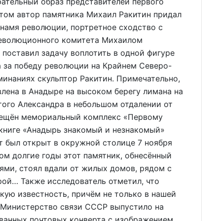
рательный образ представителей первого
этом автор памятника Михаил Ракитин придал
намя революции, портретное сходство с
революционного комитета Михаилом
 поставил задачу воплотить в одной фигуре
а за победу революции на Крайнем Северо-
оминаниях скульптор Ракитин. Примечательно,
влена в Анадыре на высоком берегу лимана на
того Александра в небольшом отдалении от
змещён мемориальный комплекс «Первому
 книге «Анадырь знакомый и незнакомый»
т был открыт в окружной столице 7 ноября
том долгие годы этот памятник, обнесённый
ми, стоял вдали от жилых домов, рядом с
рой… Также исследователь отметил, что
кую известность, причём не только в нашей
ак Министерство связи СССР выпустило на
ванных почтовых конверта с изображением