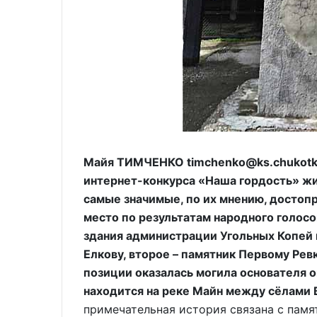
Майя ТИМЧЕНКО timchenko@ks.chukotka
интернет-конкурса «Наша гордость» ж
самые значимые, по их мнению, достоп
место по результатам народного голос
здания администрации Угольных Копей
Елкову, второе – памятник Первому Ревк
позиции оказалась могила основателя 
находится на реке Майн между сёлами 
примечательная история связана с пам