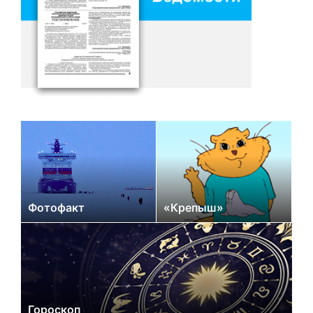
Фотофакт
«Крепыш»
Гороскоп