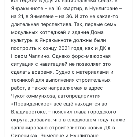
коттеджей в других национальных сёлах: в
Янракынноте – на 16 квартир, в Нунлигране –
на 21, в Энмелене – на 36. И это не какая-то
длительная перспектива. Так, первые семь
модульных коттеджей и здание Дома
культуры в Янракынноте должны были
построить к концу 2021 года, как и ДК в
Новом Чаплино. Однако форс-мажорная
ситуация с навигацией не позволяет это
сделать вовремя. Судно с материалами и
техникой для выполнения строительных
работ, а также направляемая в адрес
Чукоткоммунхоза, автопредприятия
«Провиденское» всё ещё находится во
Владивостоке, – пояснил глава городского
округа, добавив, что в следующем году также
запланировано строительство новых ДК в
Сирениках, Энмелене и Нунлигране.