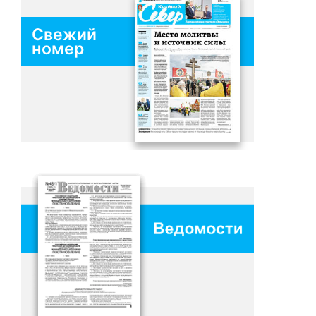
Свежий
номер